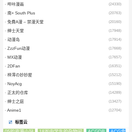
· 哔咔漫画
(
24330
)
· 南+ South Plus
(
20763
)
· 免費A漫 – 禁漫天堂
(
20160
)
· 绅士天堂
(
17948
)
· 动漫岛
(
17914
)
· ZzzFun动漫
(
17668
)
· MX动漫
(
17657
)
· 2DFan
(
16351
)
· 梓澪の妙妙屋
(
15212
)
· NoyAcg
(
15190
)
· 正太的仓库
(
14289
)
· 绅士之庭
(
13427
)
· Anime1
(
12704
)
标签云
05的资源小站
18岁中学生的杂物间
ACGDB
ACG盒