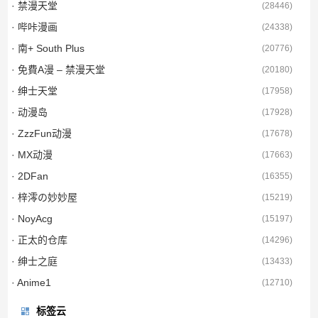
· 禁漫天堂
(
28446
)
· 哔咔漫画
(
24338
)
· 南+ South Plus
(
20776
)
· 免費A漫 – 禁漫天堂
(
20180
)
· 绅士天堂
(
17958
)
· 动漫岛
(
17928
)
· ZzzFun动漫
(
17678
)
· MX动漫
(
17663
)
· 2DFan
(
16355
)
· 梓澪の妙妙屋
(
15219
)
· NoyAcg
(
15197
)
· 正太的仓库
(
14296
)
· 绅士之庭
(
13433
)
· Anime1
(
12710
)
标签云