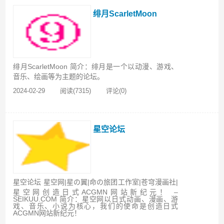
绯月ScarletMoon
绯月ScarletMoon 简介：绯月是一个以动漫、游戏、
音乐、绘画等为主题的论坛。
2024-02-29
阅读(7315)
评论(0)
星空论坛
星空论坛 星空网|星の翼|命の旅团工作室|苍穹漫画社|
星空网创造日式ACGMN网站新纪元！ –
SEIKUU.COM 简介：星空网以日式动画、漫画、游
戏、音乐、小说为核心，我们的使命是创造日式
ACGMN网站新纪元！