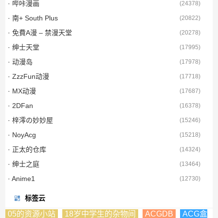
· 哔咔漫画
(
24378
)
· 南+ South Plus
(
20822
)
· 免費A漫 – 禁漫天堂
(
20278
)
· 绅士天堂
(
17995
)
· 动漫岛
(
17978
)
· ZzzFun动漫
(
17718
)
· MX动漫
(
17687
)
· 2DFan
(
16378
)
· 梓澪の妙妙屋
(
15246
)
· NoyAcg
(
15218
)
· 正太的仓库
(
14324
)
· 绅士之庭
(
13464
)
· Anime1
(
12730
)
标签云
05的资源小站
18岁中学生的杂物间
ACGDB
ACG盒