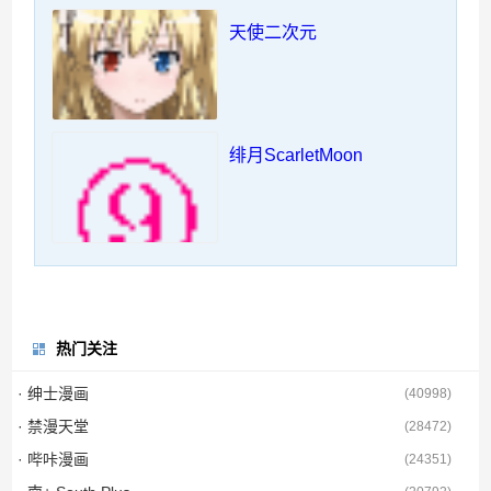
天使二次元
绯月ScarletMoon
热门关注
· 绅士漫画
(
40998
)
· 禁漫天堂
(
28472
)
· 哔咔漫画
(
24351
)